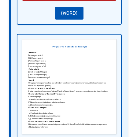
(WORD)
Prigovor Na Račun Za Vodovod (2)
Između:
[Ime Prigovarača]
[OIB Prigovarača]
[Adresa Prigovarača]
[Telefon Prigovarača]
[E-mail Prigovarača]
Primatelj:
[Ime Davatelja Usluge]
[OIB Davatelja Usluge]
[Adresa Davatelja Usluge]
Uvod:
Ovaj prigovor se podnosi zbog nezadovoljstva troškovima priključenja na vodovod koji su prikazani na
računu za [mjesece/godine].
Članak 1: Podaci o Računu
Račun za vodovod za mjesec [mjesec] [godina] iznosi [iznos], a smatra se prekomjernim zbog [razlog].
Članak 2: Osnovni Razlozi Prigovora
Razlozi uključuju:
a) Netočno izračunati troškovi priključenja;
b) Nedostatak objašnjenja za određene stavke;
c) [Dodatni razlozi ako postoje].
Članak 3: Zahtjevi
Zahtijevam:
a) Poništenje ili korekciju računa;
b) Detaljno objašnjenje o svim troškovima;
c) [Dodatni zahtjevi ako postoje].
Članak 4: Obavijest o Odgovoru
Molim vas da se očitujete na ovaj prigovor u roku od [X dana], inače ću biti prisiljen poduzeti druge mjere,
uključujući pravne korake.
Članak 5: Završne Odredbe
Ovaj prigovor je izrađen u [Grad], [Datum] i dostavljam ga putem [put, npr. e-mail ili preporučena pošta].
Srdačno,