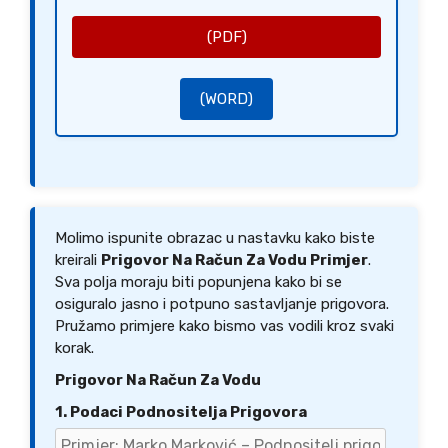
[Potpis Prigovarača]
[Ime Prigovarača]
(PDF)
(WORD)
Molimo ispunite obrazac u nastavku kako biste
kreirali
Prigovor Na Račun Za Vodu Primjer
.
Sva polja moraju biti popunjena kako bi se
osiguralo jasno i potpuno sastavljanje prigovora.
Pružamo primjere kako bismo vas vodili kroz svaki
korak.
Prigovor Na Račun Za Vodu
1. Podaci Podnositelja Prigovora