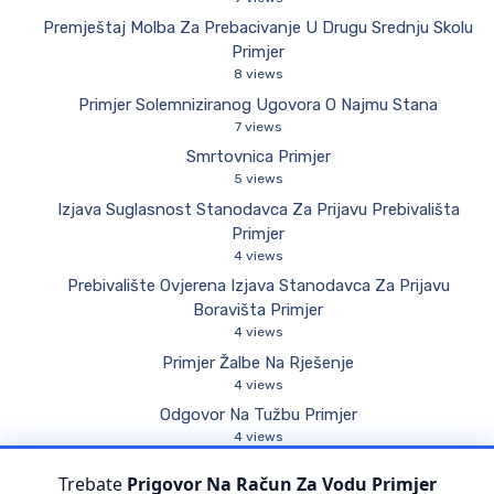
Premještaj Molba Za Prebacivanje U Drugu Srednju Skolu
Primjer
8 views
Primjer Solemniziranog Ugovora O Najmu Stana
7 views
Smrtovnica Primjer
5 views
Izjava Suglasnost Stanodavca Za Prijavu Prebivališta
Primjer
4 views
Prebivalište Ovjerena Izjava Stanodavca Za Prijavu
Boravišta Primjer
4 views
Primjer Žalbe Na Rješenje
4 views
Odgovor Na Tužbu Primjer
4 views
Privatna Tužba Primjer
Trebate
Prigovor Na Račun Za Vodu Primjer
4 views