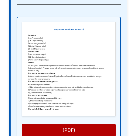
Prigovor Na Račun Za Vodu (1)
Između:
[Ime Prigovarača]
[OIB Prigovarača]
[Adresa Prigovarača]
[Telefon Prigovarača]
[E-mail Prigovarača]
Primatelj:
[Ime Davatelja Usluge]
[OIB Davatelja Usluge]
[Adresa Davatelja Usluge]
Uvod:
Ovaj prigovor podnosi se zbog nezadovoljstva iznosom računa za vodu koji je primljen za
[mjesece/godine]. Prigovor se temelji na [navesti razloge prigovora, npr. pogrešno očitanje, visoke
troškove, itd.].
Članak 1: Podaci o Računu
Račun za vodu za mjesec [mjesec] [godina] iznosi [iznos], koji smatram nepravednim iz razloga
navedenih u ovom prigovoru.
Članak 2: Razlozi za Prigovor
Razlozi za prigovor uključuju:
a) Nezavisno očitanje vodomjera koje se ne podudara s mojim zabilježenim podacima;
b) Nejasne stavke na računu koje nisu objašnjene u pratećoj dokumentaciji;
c) [Dodatni razlozi ako postoje].
Članak 3: Zahtjevi
Na temelju navedenih razloga, zahtijevam:
a) Ponovno očitanje vodomjera;
b) Smanjenje iznosa računa na temelju ispravnog očitanja;
c) Pružanje detaljnijeg objašnjenja svih stavki na računu.
Članak 4: Odgovor na Prigovor
Molim vas da mi odgovorite na ovaj prigovor u roku od [X dana] od dana zaprimanja ovog pisma. Ukoliko
ne dobijem zadovoljavajući odgovor, razmotrit ću daljnje korake, uključujući pritužbu nadležnim tijelima.
Članak 5: Završne Odredbe
Ovaj prigovor sastavljen je u [Grad], [Datum] i šalje se putem [put, npr. preporučena pošta ili e-mail].
Srdačno,
[Potpis Prigovarača]
[Ime Prigovarača]
(PDF)