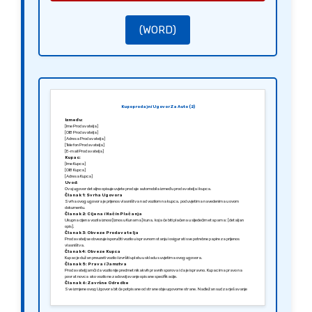
[Potpis Prodavatelja]
[Ime Prodavatelja]
[Potpis Kupca]
[Ime Kupca]
(WORD)
Kupoprodajni Ugovor Za Auto (2)
Između:
[Ime Prodavatelja]
[OIB Prodavatelja]
[Adresa Prodavatelja]
[Telefon Prodavatelja]
[E-mail Prodavatelja]
Kupac:
[Ime Kupca]
[OIB Kupca]
[Adresa Kupca]
Uvod:
Ovaj ugovor detaljno opisuje uvjete prodaje automobila između prodavatelja i kupca.
Članak 1: Svrha Ugovora
Svrha ovog ugovora je prijenos vlasništva nad vozilom na kupca, pod uvjetima navedenima u ovom
dokumentu.
Članak 2: Cijena i Način Plačanja
Ukupna cijena vozila iznosi [Iznos u Kunama] kuna, koja će biti plaćena u sljedećim etapama: [detaljan
opis].
Članak 3: Obveze Prodavatelja
Prodavatelj se obvezuje isporučiti vozilo u ispravnom stanju i osigurati sve potrebne papire za prijenos
vlasništva.
Članak 4: Obveze Kupca
Kupac je dužan preuzeti vozilo i izvršiti uplatu u skladu s uvjetima ovog ugovora.
Članak 5: Prava i Jamstva
Prodavatelj jamči da vozilo nije predmet nikakvih pravnih sporova i da je ispravno. Kupac ima pravo na
povrat novca ako vozilo ne zadovoljavanje opisane specifikacije.
Članak 6: Završne Odredbe
Sve izmjene ovog Ugovora bit će potpisane od strane obje ugovorne strane. Nadležan sud za rješavanje
sporova je sud u [Grad].
Sastavljeno u [Grad], [Datum].
Srdačno,