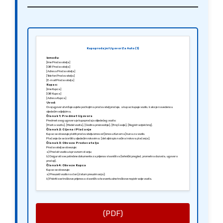
Kupoprodajni Ugovor Za Auto (1)
Između:
[Ime Prodavatelja]
[OIB Prodavatelja]
[Adresa Prodavatelja]
[Telefon Prodavatelja]
[E-mail Prodavatelja]
Kupac:
[Ime Kupca]
[OIB Kupca]
[Adresa Kupca]
Uvod:
Ovaj ugovor utvrđuje uvjete pod kojima prodavatelj prodaje, a kupac kupuje vozilo, kako je navedeno u
sljedećim odjeljcima.
Članak 1: Predmet Ugovora
Predmet ovog ugovora je kupoprodaja slijedećeg vozila:
[Marka vozila], [Model vozila], [Godina proizvodnje], [Broj šasije], [Registracijski broj].
Članak 2: Cijena i Plaćanje
Kupac se obvezuje platiti prodavatelju iznos od [Iznos u Kunama] kuna za vozilo.
Plaćanje će se izvršiti u sljedećim rokovima: [detaljni opis načina i rokova plaćanja].
Članak 3: Obveze Prodavatelja
Prodavatelj se obvezuje:
a) Predati vozilo u ispravnom stanju;
b) Osigurati sve potrebne dokumente za prijenos vlasništva (tehnički pregled, prometna dozvola, ugovor o
prodaji).
Članak 4: Obveze Kupca
Kupac se obvezuje:
a) Preuzeti vozilo na dan [datum preuzimanja];
b) Pokriti sve troškove prijenosa vlasništva te eventualne troškove registracije vozila.
Članak 5: Jamstva
Prodavatelj jamči da je on jedini vlasnik vozila te da vozilo nije opterećeno nikakvim teretima ili
dugovanjima.
U slučaju bilo kakvih nejasnoća ili problema, kupac ima pravo tražiti povrat novca ili zamjenu vozila.
Članak 6: Završne Odredbe
Sve izmjene ovog ugovora moraju biti u pisanom obliku i potpisane od obje strane. U slučaju spora,
nadležan je sud u [Grad].
(PDF)
Sastavljeno u [Grad], [Datum].
Srdačno,