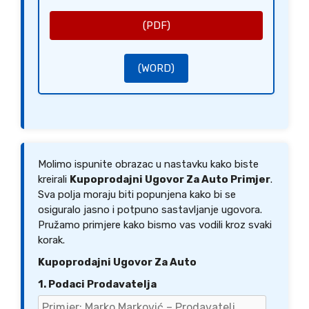
[Potpis Prodavatelja]
[Ime Prodavatelja]
[Potpis Kupca]
[Ime Kupca]
(PDF)
(WORD)
Molimo ispunite obrazac u nastavku kako biste
kreirali
Kupoprodajni Ugovor Za Auto Primjer
.
Sva polja moraju biti popunjena kako bi se
osiguralo jasno i potpuno sastavljanje ugovora.
Pružamo primjere kako bismo vas vodili kroz svaki
korak.
Kupoprodajni Ugovor Za Auto
1. Podaci Prodavatelja