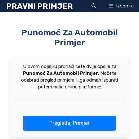
Preskoči
PRAVNI PRIMJER
Izbornik
na
sadržaj
Punomoć Za Automobil
Primjer
U ovom odjeljku pronaći ćete dvije opcije za
Punomoć Za Automobil Primjer
. Možete
odabrati pregled primjera ili ga odmah ispuniti
putem naše online platforme:
Pregledaj Primjer