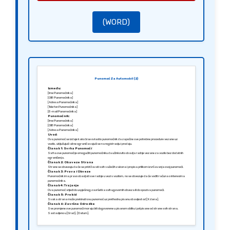
(WORD)
Punomoć Za Automobil (2)
Između:
[Ime Punomoćnika]
[OIB Punomoćnika]
[Adresa Punomoćnika]
[Telefon Punomoćnika]
[E-mail Punomoćnika]
Punomoćnik:
[Ime Punomoćnika]
[OIB Punomoćnika]
[Adresa Punomoćnika]
Uvod:
Ova punomoć se izdaje kako bi se ovlastio punomoćnik da započne sve potrebne procedure vezane uz
vozilo, uključujući ali ne ograničavajući se na registraciju i prodaju.
Članak 1: Svrha Punomoći
Svrha ove punomoći je omogućiti punomoćniku da učinkovito obavlja radnje vezane za vozilo bez dodatnih
ograničenja.
Članak 2: Obaveze Strana
Strane se obvezuju da će se pridržavati svih važećih zakona i propisa prilikom izvršavanja ovoj punomoći.
Članak 3: Prava i Obveze
Punomoćnik ima pravo obavljati sve radnje u vezi s vozilom, no se obvezuje da će voditi računa o interesima
punomoćnika.
Članak 4: Trajanje
Ova punomoć vrijedi do uspješnog završetka svih ugovornih obveza ili do opoziva punomoći.
Članak 5: Prekid
Svaka strana može prekinuti ovu punomoć uz prethodnu pisanu obavijest od [X dana].
Članak 6: Završne Odredbe
Sve promjene ove punomoći moraju biti dogovorene u pisanom obliku i potpisane od strane svih strana.
Sastavljeno u [Grad], [Datum].
Srdačno,
[Potpis Punomoćnika]
[Ime Punomoćnika]