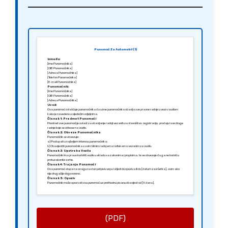
Punomoć Za Automobil (1)
Između:
[Ime Punomoćnika]
[OIB Punomoćnika]
[Adresa Punomoćnika]
[Telefon Punomoćnika]
[E-mail Punomoćnika]
Punomoćnik:
[Ime Punomoćnika]
[OIB Punomoćnika]
[Adresa Punomoćnika]
Uvod:
Ova punomoć ovlašćuje punomoćnika da u ime punomoćnika obavlja sve pravne radnje u vezi s vozilom
kako je navedeno u sljedećim odjeljcima.
Članak 1: Predmet Punomoći
Predmet ove punomoći je ovlast za obavljanje radnji vezanih za vlasništvo, registraciju, prodaju i sve druge
radnje koje se odnose na vozilo.
Članak 2: Obveze Punomoćnika
Punomoćnik se obvezuje:
a) Postupati u najboljem interesu punomoćnika;
b) Obavijestiti punomoćnika o svim bitnim radnjama i odlukama vezanim za vozilo.
Članak 3: Upotreba Vozila
Punomoćnik ima pravo koristiti vozilo u skladu sa zakonima i propisima, te se obvezuje da ga ne koristi u
protuzakonite svrhe.
Članak 4: Trajanje Punomoći
Ova punomoć stupa na snagu na dan potpisivanja i vrijedi do opoziva ili do [datum završetka], osim ako
nije drugačije dogovoreno.
Članak 5: Opoziv
Punomoćnik može opozvati ovu punomoć uz prethodnu pisanu obavijest od [X dana].
Članak 6: Završne Odredbe
Sve izmjene ove punomoći moraju biti u pisanom obliku i potpisane od strane punomoćnika. U slučaju spora,
nadležan je sud u [Grad].
Sastavljeno u [Grad], [Datum].
Srdačno,
[Potpis Punomoćnika]
[Ime Punomoćnika]
(PDF)
[Potpis Punomoćnika]
[Ime Punomoćnika]