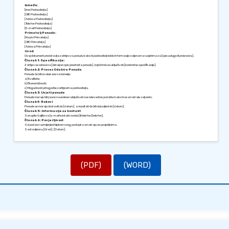
Između:
[Ime Podnositelja]
[OIB Podnositelja]
[Adresa Podnositelja]
[Telefon Podnositelja]
[E-mail Podnositelja]
Primatelj Ponude:
[Naziv Primatelja]
[OIB Primatelja]
[Adresa Primatelja]
Uvod:
Ovaj dokument predstavlja zahtjev za ponudu kako bi podnositelj dobio informacije o cijenama i uvjetima za [opis usluge ili proizvoda].
Članak 1: Specifikacije:
Zahtjev se odnosi na [detaljan opis predmeta ponude], koji bi trebao uključivati [konkretne specifikacije].
Članak 2: Proces Odabira Ponuda
Ponude će biti evaluirane na temelju:
a) Kvalitete;
b) Ekonomičnosti;
c) Mogućnosti prilagodbe zahtjevima podnositelja.
Članak 3: Uvjeti ponude
Ponude moraju biti jasno navedene i uključivati sve relevantne podatke kako bi se smatrale valjanim.
Članak 4: Rokovi
Ponude se moraju dostaviti do [datum], a rezultati će biti objavljeni do [datum].
Članak 5: Informacije za kontakt
Sve upite šaljite na [e-mail kontakt osobe] ili telefon [telefon].
Članak 6: Povjerljivost
Svi podaci razmijenjeni tijekom ovog postupka smatraju se povjerljivima.
Sastavljeno u [Grad], [Datum].
Srdačno,
[Potpis Podnositelja]
[Ime Podnositelja]
(PDF)
(WORD)