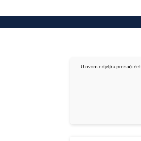
Preskoči
na
sadržaj
U ovom odjeljku pronaći ćet