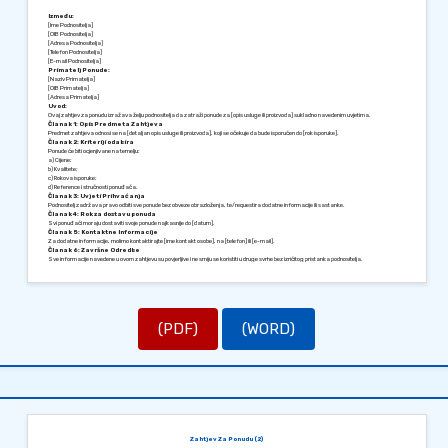
Između:
[Ime Podnositelja]
[OIB Podnositelja]
[Adresa Podnositelja]
[Telefon Podnositelja]
[E-mail Podnositelja]
Primatelj Ponude:
[Naziv Primatelja]
[OIB Primatelja]
[Adresa Primatelja]
Uvod:
Ovaj zahtjev za ponudu izražava želju podnositelja da zatraži ponude za [opis usluge ili proizvoda] sukladno navedenim uvjetima.
Članak 1: Opis Predmeta Zahtjeva
Predmet zahtjeva odnosi se na [detaljan opis usluge ili proizvoda], koji se očekuje da bude isporučen do [rok isporuke].
Članak 2: Kriteriji odabira
Ponude će biti ocjenjivane na temelju:
a) Cijene;
b) Kvalitete;
c) Rokova isporuke;
d) Reference i stručnosti ponuđača.
Članak 3: Uvjeti Prihvaćanja
Podnositelj zadržava pravo odbiti sve ponude bez obveze obrazloženja, te/requestira dodatne informacije ili sastanke.
Članak 4: Rok za dostavu ponuda
Svi ponuđači moraju dostaviti svoje ponude najkasnije do [datum].
Članak 5: Kontaktne Informacije
Za dodatne informacije, molimo kontaktirajte [ime kontakt osobe], na [telefon] ili [e-mail].
Članak 6: Završne Odredbe
Sve informacije navedene u ovom zahtjevu su povjerljive i ne smiju se koristiti u druge svrhe bez izričitog pristanka podnositelja.
Sastavljeno u [Grad], [Datum].
Srdačno,
[Potpis Podnositelja]
[Ime Podnositelja]
(PDF)
(WORD)
Zahtjev Za Ponudu (2)