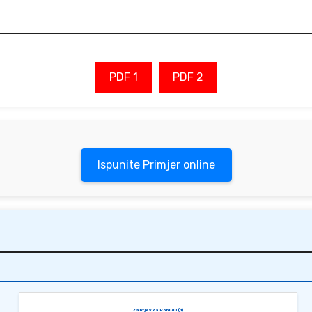
PDF 1
PDF 2
Ispunite Primjer online
Zahtjev Za Ponudu (1)